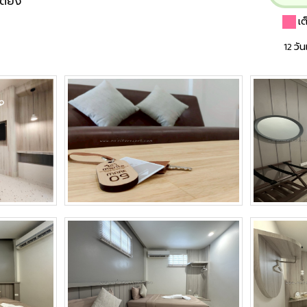
ตียง
เ
12 วั