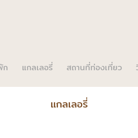
พัก
แกลเลอรี่
สถานที่ท่องเที่ยว
แกลเลอรี่