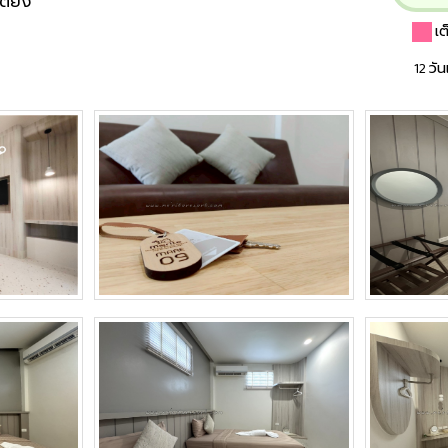
ตียง
เ
12 วั