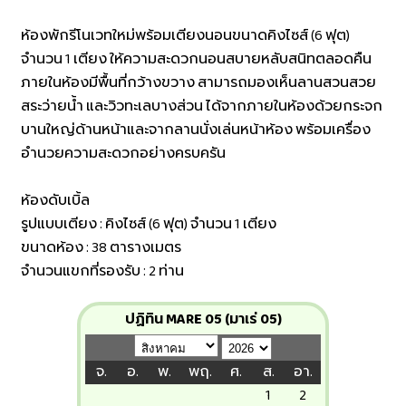
ห้องพักรีโนเวทใหม่พร้อมเตียงนอนขนาดคิงไซส์ (6 ฟุต)
จำนวน 1 เตียง ให้ความสะดวกนอนสบายหลับสนิทตลอดคืน
ภายในห้องมีพื้นที่กว้างขวาง สามารถมองเห็นลานสวนสวย
สระว่ายน้ำ และวิวทะเลบางส่วน ได้จากภายในห้องด้วยกระจก
บานใหญ่ด้านหน้าและจากลานนั่งเล่นหน้าห้อง พร้อมเครื่อง
อำนวยความสะดวกอย่างครบครัน
ห้องดับเบิ้ล
รูปแบบเตียง : คิงไซส์ (6 ฟุต) จำนวน 1 เตียง
ขนาดห้อง : 38 ตารางเมตร
จำนวนแขกที่รองรับ : 2 ท่าน
ปฏิทิน MARE 05 (มาเร่ 05)
จ.
อ.
พ.
พฤ.
ศ.
ส.
อา.
1
2