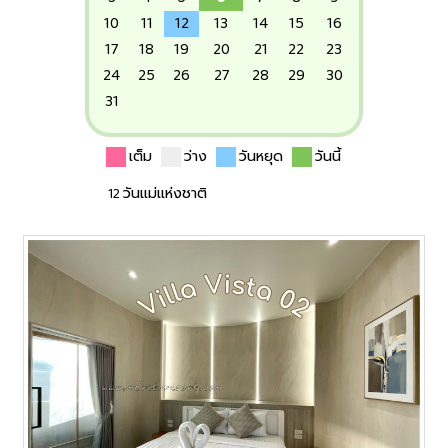
10
11
12
13
14
15
16
17
18
19
20
21
22
23
24
25
26
27
28
29
30
31
เต็ม
ว่าง
วันหยุด
วันนี้
12 วันแม่แห่งชาติ