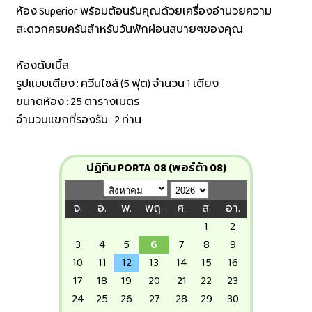
ห้อง Superior พร้อมต้อนรับคุณด้วยเครื่องอำนวยความ
สะดวกครบครันสำหรับวันพักผ่อนสบายๆของคุณ
ห้องดับเบิ้ล
รูปแบบเตียง : ควีนไซส์ (5 ฟุต) จำนวน 1 เตียง
ขนาดห้อง : 25 ตารางเมตร
จำนวนแขกที่รองรับ : 2 ท่าน
ปฏิทิน PORTA 08 (พอร์ต้า 08)
จ.
อ.
พ.
พฤ.
ศ.
ส.
อา.
1
2
3
4
5
6
7
8
9
10
11
12
13
14
15
16
17
18
19
20
21
22
23
24
25
26
27
28
29
30