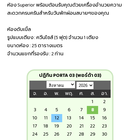
ห้อง Superior พร้อมต้อนรับคุณด้วยเครื่องอำนวยความ
สะดวกครบครันสำหรับวันพักผ่อนสบายๆของคุณ
ห้องดับเบิ้ล
รูปแบบเตียง : ควีนไซส์ (5 ฟุต) จำนวน 1 เตียง
ขนาดห้อง : 25 ตารางเมตร
จำนวนแขกที่รองรับ : 2 ท่าน
ปฏิทิน PORTA 03 (พอร์ต้า 03)
จ.
อ.
พ.
พฤ.
ศ.
ส.
อา.
1
2
3
4
5
6
7
8
9
10
11
12
13
14
15
16
17
18
19
20
21
22
23
24
25
26
27
28
29
30