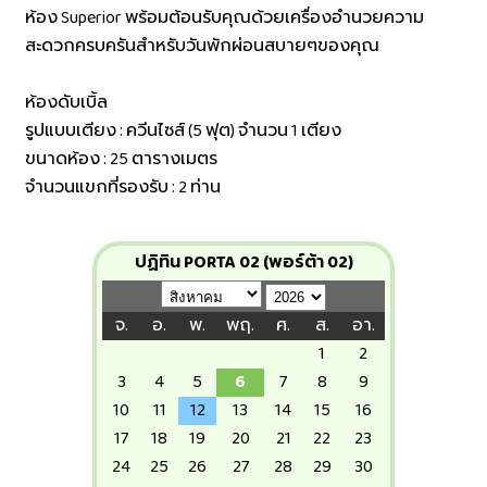
ห้อง Superior พร้อมต้อนรับคุณด้วยเครื่องอำนวยความ
สะดวกครบครันสำหรับวันพักผ่อนสบายๆของคุณ
ห้องดับเบิ้ล
รูปแบบเตียง : ควีนไซส์ (5 ฟุต) จำนวน 1 เตียง
ขนาดห้อง : 25 ตารางเมตร
จำนวนแขกที่รองรับ : 2 ท่าน
ปฏิทิน PORTA 02 (พอร์ต้า 02)
จ.
อ.
พ.
พฤ.
ศ.
ส.
อา.
1
2
3
4
5
6
7
8
9
10
11
12
13
14
15
16
17
18
19
20
21
22
23
24
25
26
27
28
29
30