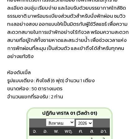
ห้องพักที่ได้รับการรีโนเวทใหม่อย่างพิถีพิถันในทุกราย
ละเอียด อบอุ่น เรียบง่าย และโอบรับด้วยบรรยากาศใกล้ชิด
ธรรมชาติ มาพร้อมระเบียงส่วนตัวสำหรับนั่งพักผ่อน ชมวิว
ทะเลอย่างสงบ ออกแบบให้เป็นมิตรกับผู้ใช้วีลแชร์ เพื่อความ
สะดวกสบายในการเข้าพักอย่างไร้กังวล พร้อมความสะดวก
สบายที่อยู่ใกล้ทั้งชายหาดและสระว่ายน้ำ เพื่อช่วงเวลาแห่ง
การพักผ่อนที่ละมุน เป็นส่วนตัว และเข้าถึงได้สำหรับทุกคน
อย่างแท้จริง
ห้องดับเบิ้ล
รูปแบบเตียง : คิงไซส์ (6 ฟุต) จำนวน 1 เตียง
ขนาดห้อง : 50 ตารางเมตร
จำนวนแขกที่รองรับ : 2 ท่าน
ปฏิทิน VISTA 01 (วิสต้า 01)
จ.
อ.
พ.
พฤ.
ศ.
ส.
อา.