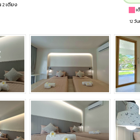
น 2 เตียง
เ
12 วั