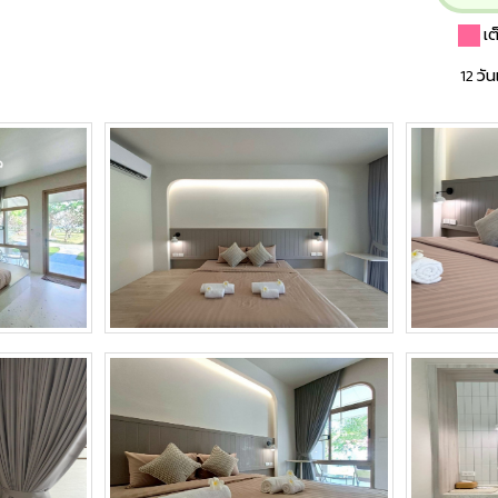
เ
12 วั