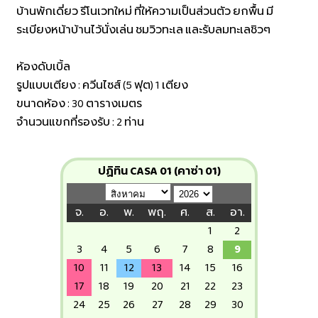
บ้านพักเดี่ยว รีโนเวทใหม่ ที่ให้ความเป็นส่วนตัว ยกพื้น มี
ระเบียงหน้าบ้านไว้นั่งเล่น ชมวิวทะเล และรับลมทะเลชิวๆ
ห้องดับเบิ้ล
รูปแบบเตียง : ควีนไซส์ (5 ฟุต) 1 เตียง
ขนาดห้อง : 30 ตารางเมตร
จำนวนแขกที่รองรับ : 2 ท่าน
ปฏิทิน CASA 01 (คาซ่า 01)
จ.
อ.
พ.
พฤ.
ศ.
ส.
อา.
1
2
3
4
5
6
7
8
9
10
11
12
13
14
15
16
17
18
19
20
21
22
23
24
25
26
27
28
29
30