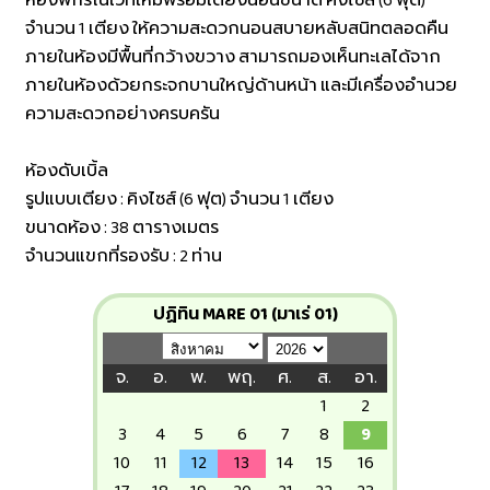
ห้องพักรีโนเวทใหม่พร้อมเตียงนอนขนาด คิงไซส์ (6 ฟุต)
จำนวน 1 เตียง ให้ความสะดวกนอนสบายหลับสนิทตลอดคืน
ภายในห้องมีพื้นที่กว้างขวาง สามารถมองเห็นทะเลได้จาก
ภายในห้องด้วยกระจกบานใหญ่ด้านหน้า และมีเครื่องอำนวย
ความสะดวกอย่างครบครัน
ห้องดับเบิ้ล
รูปแบบเตียง : คิงไซส์ (6 ฟุต) จำนวน 1 เตียง
ขนาดห้อง : 38 ตารางเมตร
จำนวนแขกที่รองรับ : 2 ท่าน
ปฏิทิน MARE 01 (มาเร่ 01)
จ.
อ.
พ.
พฤ.
ศ.
ส.
อา.
1
2
3
4
5
6
7
8
9
10
11
12
13
14
15
16