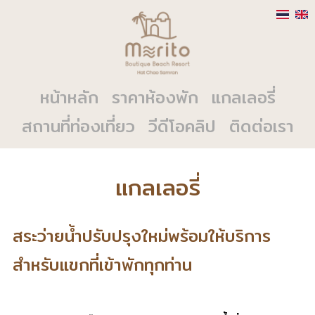
หน้าหลัก
ราคาห้องพัก
แกลเลอรี่
สถานที่ท่องเที่ยว
วีดีโอคลิป
ติดต่อเรา
แกลเลอรี่
สระว่ายน้ำปรับปรุงใหม่พร้อมให้บริการ
สำหรับแขกที่เข้าพักทุกท่าน